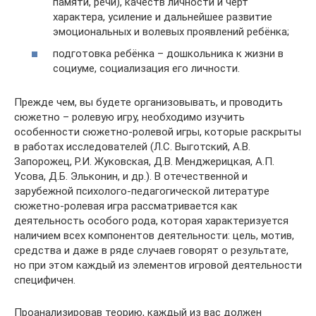
памяти, речи), качеств личности и черт
характера, усиление и дальнейшее развитие
эмоциональных и волевых проявлений ребёнка;
подготовка ребёнка – дошкольника к жизни в
социуме, социализация его личности.
Прежде чем, вы будете организовывать, и проводить
сюжетно – ролевую игру, необходимо изучить
особенности сюжетно-ролевой игры, которые раскрыты
в работах исследователей (Л.С. Выготский, А.В.
Запорожец, Р.И. Жуковская, Д.В. Менджерицкая, А.П.
Усова, Д.Б. Эльконин, и др.). В отечественной и
зарубежной психолого-педагогической литературе
сюжетно-ролевая игра рассматривается как
деятельность особого рода, которая характеризуется
наличием всех компонентов деятельности: цель, мотив,
средства и даже в ряде случаев говорят о результате,
но при этом каждый из элементов игровой деятельности
специфичен.
Проанализировав теорию, каждый из вас должен