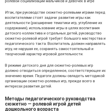
ролевой социализации мальчиков и девочек в игре
Итак, при руководстве сюжетно-ролевыми играми перед
воспитателя­ми стоят задачи: развитие игры как
деятельности (расширение те­матики игр, углубление их
содержания); использование игры в це­лях воспитания
детского коллектива и отдельных детей, руковод­ство
сюжетно-ролевой игрой требует большого мастерства и
педа­гогического такта. Воспитатель должен направлять
игру, не на­рушая ее, сохранять самостоятельный и
творческий характер игро­вой деятельности.
В режиме детского дня для сюжетно-ролевых игр
должно отводиться определенное, соответствующее их
значению время. Педагоги должны овладеть методикой
организации сюжетно-ролевых игр, прежде всего в
интересах развития детей.
Методы педагогического руководства
сюжетно — ролевой игрой детей
дошкольного возраста