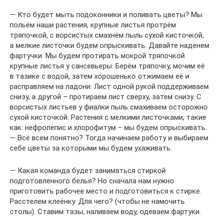
— Кто будет мыть подоконники и поливать цветы? Мы
польём наши растения, крупные листья протрём
тряпочкой, с ворсистых смахнём пыль сухой кисточкой,
а мелкие листочки будем опрыскивать. Давайте наденем
фартучки. Мы будем протирать мокрой тряпочкой
крупные листья у сансевьеры. Берём тряпочку, мочим её
в тазике с водой, затем хорошенько отжимаем её и
расправляем на ладони. Лист одной рукой поддерживаем
снизу, а другой – протираем лист сверху, затем снизу. С
ворсистых листьев у фиалки пыль смахиваем осторожно
сухой кисточкой. Растения с мелкими листочками, такие
как: нефролепис и хлорофитум – мы будем опрыскивать.
— Всё всем понятно? Тогда начинаем работу и выбираем
себе цветы за которыми мы будем ухаживать.
— Какая команда будет заниматься стиркой
подготовленного белья? Но сначала нам нужно
приготовить рабочее место и подготовиться к стирке.
Расстелем клеёнку. Для чего? (чтобы не намочить
столы). Ставим тазы, наливаем воду, одеваем фартуки.